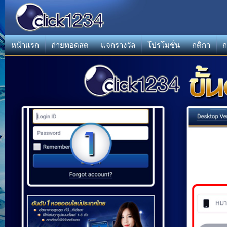
หน้าแรก
ถ่ายทอดสด
แจกรางวัล
โปรโมชั่น
กติกา
ก