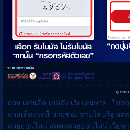
ช่องทางการฝากเงิน
@ 2013 Cl
หวย เลขเด็ด เลขดัง เว็บเล่นหวย เว็บห
หวยเด็ดงวดนี้ หวยซอง หวยไทยรัฐ ผลส
หวยออนไลน์ สมัครหวยออนไลน์ เว็บหว