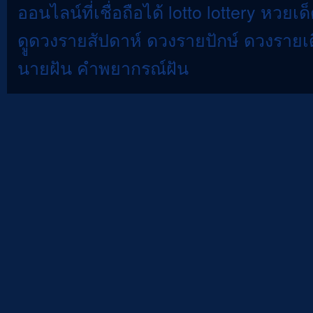
ออนไลน์ที่เชื่อถือได้ lotto lottery หว
ดููดวงรายสัปดาห์ ดวงรายปักษ์ ดวงรายเ
นายฝัน คำพยากรณ์ฝัน