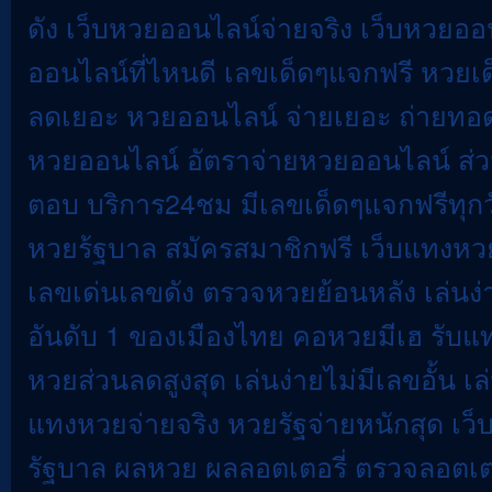
ดัง เว็บหวยออนไลน์จ่ายจริง เว็บหวยออน
ออนไลน์ที่ไหนดี เลขเด็ดๆแจกฟรี หวย
ลดเยอะ หวยออนไลน์ จ่ายเยอะ ถ่ายทอด
หวยออนไลน์ อัตราจ่ายหวยออนไลน์ ส่
ตอบ บริการ24ชม มีเลขเด็ดๆแจกฟรีทุก
หวยร้ฐบาล สมัครสมาชิกฟรี เว็บแทงหวยอ
เลขเด่นเลขดัง ตรวจหวยย้อนหลัง เล่นง่
อันดับ 1 ของเมืองไทย คอหวยมีเฮ รับแ
หวยส่วนลดสูงสุด เล่นง่ายไม่มีเลขอั้น เ
แทงหวยจ่ายจริง หวยรัฐจ่ายหนักสุด เ
รัฐบาล ผลหวย ผลลอตเตอรี่ ตรวจลอตเต